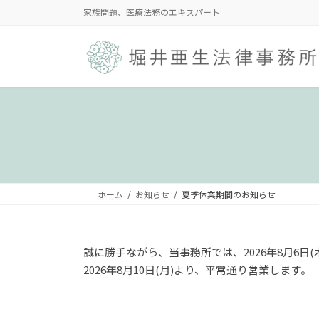
コ
ナ
家族問題、医療法務のエキスパート
ン
ビ
テ
ゲ
ン
ー
ツ
シ
へ
ョ
ス
ン
キ
に
ッ
移
プ
動
ホーム
お知らせ
夏季休業期間のお知らせ
誠に勝手ながら、当事務所では、2026年8月6日(
2026年8月10日(月)より、平常通り営業します。