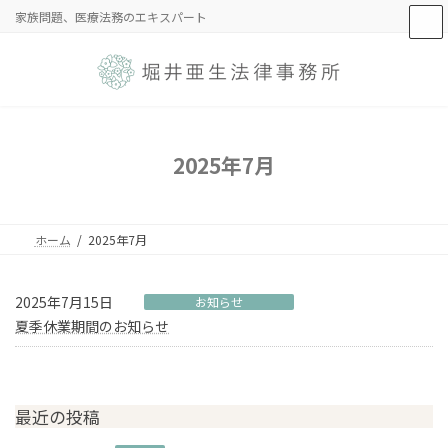
コ
ナ
家族問題、医療法務のエキスパート
ン
ビ
テ
ゲ
ン
ー
ツ
シ
へ
ョ
ス
ン
キ
に
2025年7月
ッ
移
プ
動
ホーム
2025年7月
2025年7月15日
お知らせ
夏季休業期間のお知らせ
最近の投稿