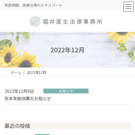
コ
ナ
家族問題、医療法務のエキスパート
ン
ビ
テ
ゲ
ン
ー
ツ
シ
へ
ョ
ス
ン
キ
に
2022年12月
ッ
移
プ
動
ホーム
2022年12月
2022年12月9日
お知らせ
年末年始休業のお知らせ
最近の投稿