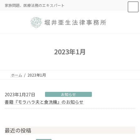
コ
ナ
家族問題、医療法務のエキスパート
ン
ビ
テ
ゲ
ン
ー
ツ
シ
へ
ョ
ス
ン
キ
に
2023年1月
ッ
移
プ
動
ホーム
2023年1月
2023年1月27日
お知らせ
書籍『モラハラ夫と食洗機』のお知らせ
最近の投稿