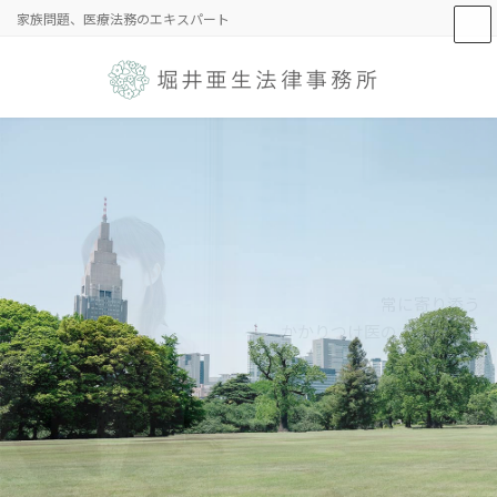
コ
ナ
家族問題、医療法務のエキスパート
ン
ビ
テ
ゲ
ン
ー
ツ
シ
へ
ョ
ス
ン
キ
に
ッ
移
プ
動
法律を味方にした
常に寄り添う
シンプルかつ核心を突く戦略
かかりつけ医のような存在