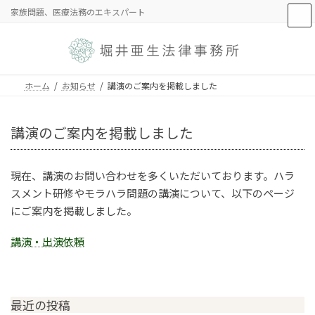
コ
ナ
家族問題、医療法務のエキスパート
ン
ビ
テ
ゲ
ン
ー
ツ
シ
へ
ョ
ホーム
お知らせ
講演のご案内を掲載しました
ス
ン
キ
に
ッ
移
講演のご案内を掲載しました
プ
動
現在、講演のお問い合わせを多くいただいております。ハラ
スメント研修やモラハラ問題の講演について、以下のページ
にご案内を掲載しました。
講演・出演依頼
最近の投稿