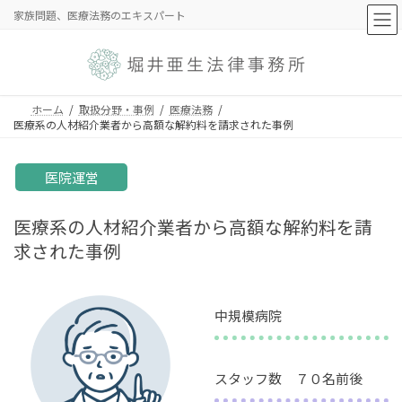
コ
ナ
家族問題、医療法務のエキスパート
ン
ビ
テ
ゲ
ン
ー
ツ
シ
へ
ョ
ホーム
取扱分野・事例
医療法務
ス
ン
医療系の人材紹介業者から高額な解約料を請求された事例
キ
に
ッ
移
医院運営
プ
動
医療系の人材紹介業者から高額な解約料を請
求された事例
中規模病院
スタッフ数 ７０名前後