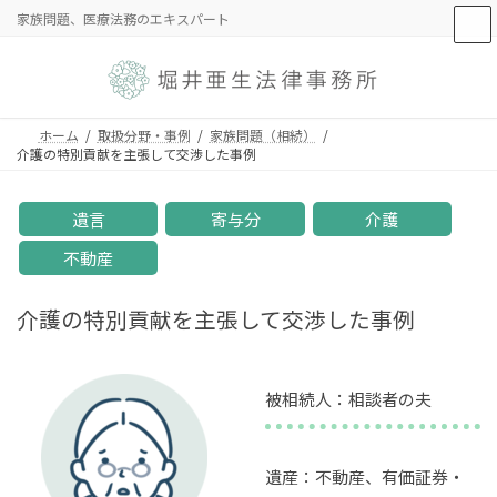
コ
ナ
家族問題、医療法務のエキスパート
ン
ビ
テ
ゲ
ン
ー
ツ
シ
へ
ョ
ホーム
取扱分野・事例
家族問題（相続）
ス
ン
介護の特別貢献を主張して交渉した事例
キ
に
ッ
移
遺言
寄与分
介護
プ
動
不動産
介護の特別貢献を主張して交渉した事例
被相続人：相談者の夫
遺産：不動産、有価証券・